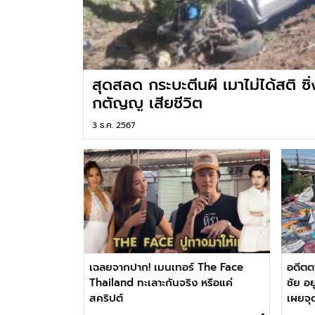
สุดสลด กระบะตีนผี เมาไม่ได้สติ ซิ่
กตัญญู เสียชีวิต
3 ธ.ค. 2567
เฉลยจากปาก! เมนเทอร์ The Face
อดีตด
Thailand ทะเลาะกันจริง หรือแค่
ชัย อย
สคริปต์
เผยจุ