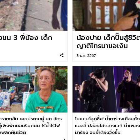
งชน 3 พี่น้อง เด็ก
น้องปาย เด็กปั๊มสู้ชีว
ญาติโทรมาขอเงิน
3 ธ.ค. 2567
าราตกอับ เคยประกบคู่ นก ฉัตร
โมเมนต์สุดซึ้ง! น้ำตาร่วงเกือบทั้
ู่เพิงพักนอนริมถนน ไร้น้ำไร้ไฟ
แอลลี่ ปล่อยโฮกลางเวที นำเพลงพ
ดพลิกผันชีวิต
มาร้อง จนอ่ำต้องวิ่งขึ้น