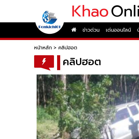
Khao
Onl
ข่าวด่วน
เด่นออนไลน์
หน้าหลัก
>
คลิปฮอต
คลิปฮอต