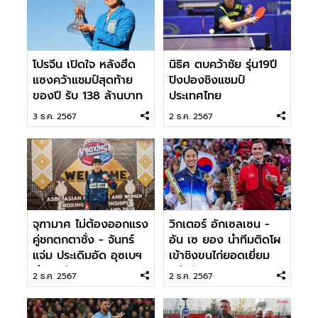
โปรจีน เปิดใจ หลังฮึด
นิธิศ ตบคว้าชัย รุ่น19ปี
แซงคว้าแชมป์สุดท้าย
ปิงปองชิงแชมป์
ของปี รับ 138 ล้านบาท
ประเทศไทย
3 ธ.ค. 2567
2 ธ.ค. 2567
จุฑามาศ ไม่ต้องออกแรง
วิกเตอร์ อักเซลเซน -
คู่ชกตกตาชั่ง - จันทร์
อัน เซ ยอง นำทีมติดโผ
แจ่ม ประเดิมอัด อุซเบฯ
เข้าชิงขนไก่ยอดเยี่ยม
ศึกเอเชีย
แห่งปี
2 ธ.ค. 2567
2 ธ.ค. 2567