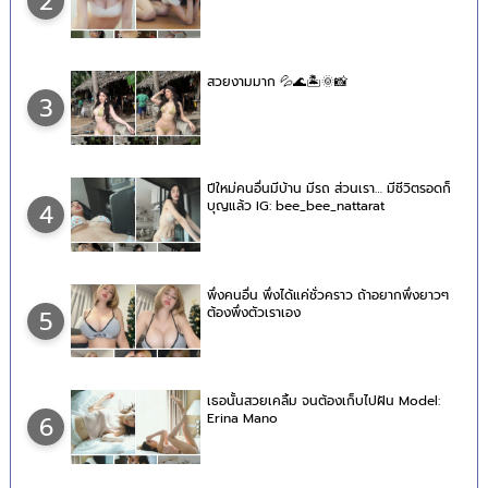
2
สวยงามมาก 💦🌊🏝🌞📸
3
ปีใหม่คนอื่นมีบ้าน มีรถ ส่วนเรา… มีชีวิตรอดก็
บุญแล้ว IG: bee_bee_nattarat
4
พึ่งคนอื่น พึ่งได้แค่ชั่วคราว ถ้าอยากพึ่งยาวๆ
ต้องพึ่งตัวเราเอง
5
เธอนั้นสวยเคลิ้ม จนต้องเก็บไปฝัน Model:
Erina Mano
6