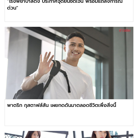
"โรงพยาบาลดัง ประกาศจุดยืนชัดเจน พร้อมแถลงการณ์
ด่วน"
พาตริก กุสตาฟส์สัน เผยกดดันมาตลอดชีวิตเพื่อสิ่งนี้