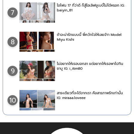
ไอโฟน 17 ที่ว่าดี ก็สู้ไอเลิฟยูเบบี๋ไม่ได้หรอก IG:
baiyin_81
7
ถ้าจะน่ารักแบบนี้ พี่ควักใจให้เลยจ้าา Model:
Miyu Kishi
8
ไม่อยากให้เธอบอกลา แต่อยากให้เธอพาไปกิน
ชาบู IG: i_itim80
9
สาระเดียวที่จะได้จากเรา คือสารภาพรักเท่านั้น
IG: miraaa.loveee
10