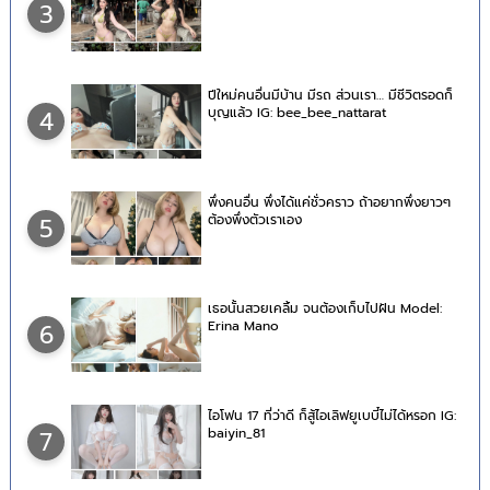
3
ปีใหม่คนอื่นมีบ้าน มีรถ ส่วนเรา… มีชีวิตรอดก็
บุญแล้ว IG: bee_bee_nattarat
4
พึ่งคนอื่น พึ่งได้แค่ชั่วคราว ถ้าอยากพึ่งยาวๆ
ต้องพึ่งตัวเราเอง
5
เธอนั้นสวยเคลิ้ม จนต้องเก็บไปฝัน Model:
Erina Mano
6
ไอโฟน 17 ที่ว่าดี ก็สู้ไอเลิฟยูเบบี๋ไม่ได้หรอก IG:
baiyin_81
7