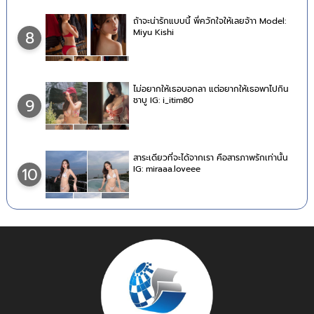
ถ้าจะน่ารักแบบนี้ พี่ควักใจให้เลยจ้าา Model:
Miyu Kishi
8
ไม่อยากให้เธอบอกลา แต่อยากให้เธอพาไปกิน
ชาบู IG: i_itim80
9
สาระเดียวที่จะได้จากเรา คือสารภาพรักเท่านั้น
IG: miraaa.loveee
10