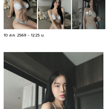
10 ส.ค. 2569 - 12:25 น.