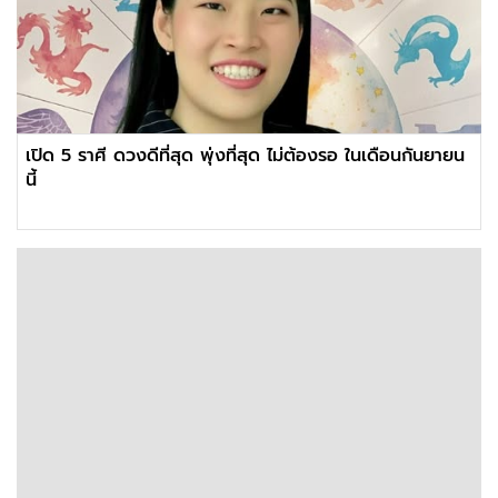
เปิด 5 ราศี ดวงดีที่สุด พุ่งที่สุด ไม่ต้องรอ ในเดือนกันยายน
นี้