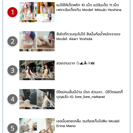
แม่ใช้ให้เด็ดพริก 10 เม็ด แต่ฉันเด็ด 11 เม็ด
เพราะฉันเด็ดเกิน Model: Mitsuki Hoshina
1
สิ่งใดที่ควบคุมไม่ได้ สิ่งนั้นคือน้ำหนักเราเอง
Model: Akari Yoshida
2
สวยงามมาก 💦🌊🏝🌞📸
3
ปีใหม่คนอื่นมีบ้าน มีรถ ส่วนเรา… มีชีวิตรอดก็
บุญแล้ว IG: bee_bee_nattarat
4
เธอนั้นสวยเคลิ้ม จนต้องเก็บไปฝัน Model:
Erina Mano
5