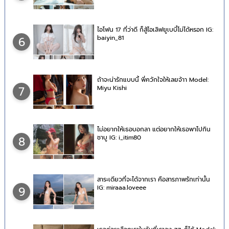
ไอโฟน 17 ที่ว่าดี ก็สู้ไอเลิฟยูเบบี๋ไม่ได้หรอก IG:
baiyin_81
6
ถ้าจะน่ารักแบบนี้ พี่ควักใจให้เลยจ้าา Model:
Miyu Kishi
7
ไม่อยากให้เธอบอกลา แต่อยากให้เธอพาไปกิน
ชาบู IG: i_itim80
8
สาระเดียวที่จะได้จากเรา คือสารภาพรักเท่านั้น
IG: miraaa.loveee
9