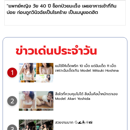
"แพทย์หญิง วัย 40 ปี ช็อกป่วยมะเร็ง เผยอาหารเช้าที่กิน
บ่อย ก่อนถูกวินิจฉัยเป็นโรคร้าย เป็นเมนูยอดฮิต
ข่าวเด่นประจำวัน
แม่ใช้ให้เด็ดพริก 10 เม็ด แต่ฉันเด็ด 11 เม็ด
เพราะฉันเด็ดเกิน Model: Mitsuki Hoshina
1
สิ่งใดที่ควบคุมไม่ได้ สิ่งนั้นคือน้ำหนักเราเอง
Model: Akari Yoshida
2
สวยงามมาก 💦🌊🏝🌞📸
3