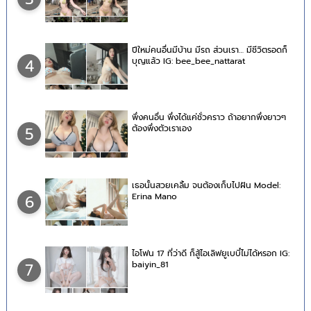
ปีใหม่คนอื่นมีบ้าน มีรถ ส่วนเรา… มีชีวิตรอดก็
บุญแล้ว IG: bee_bee_nattarat
4
พึ่งคนอื่น พึ่งได้แค่ชั่วคราว ถ้าอยากพึ่งยาวๆ
ต้องพึ่งตัวเราเอง
5
เธอนั้นสวยเคลิ้ม จนต้องเก็บไปฝัน Model:
Erina Mano
6
ไอโฟน 17 ที่ว่าดี ก็สู้ไอเลิฟยูเบบี๋ไม่ได้หรอก IG:
baiyin_81
7