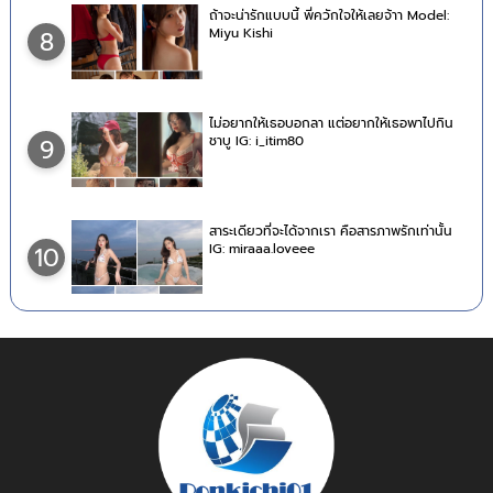
ถ้าจะน่ารักแบบนี้ พี่ควักใจให้เลยจ้าา Model:
Miyu Kishi
8
ไม่อยากให้เธอบอกลา แต่อยากให้เธอพาไปกิน
ชาบู IG: i_itim80
9
สาระเดียวที่จะได้จากเรา คือสารภาพรักเท่านั้น
IG: miraaa.loveee
10