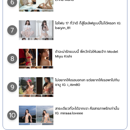
6
ไอโฟน 17 ที่ว่าดี ก็สู้ไอเลิฟยูเบบี๋ไม่ได้หรอก IG:
baiyin_81
7
ถ้าจะน่ารักแบบนี้ พี่ควักใจให้เลยจ้าา Model:
Miyu Kishi
8
ไม่อยากให้เธอบอกลา แต่อยากให้เธอพาไปกิน
ชาบู IG: i_itim80
9
สาระเดียวที่จะได้จากเรา คือสารภาพรักเท่านั้น
IG: miraaa.loveee
10