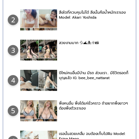
สิ่งใดที่ควบคุมไม่ได้ สิ่งนั้นคือน้ำหนักเราเอง
Model: Akari Yoshida
2
สวยงามมาก 💦🌊🏝🌞📸
3
ปีใหม่คนอื่นมีบ้าน มีรถ ส่วนเรา… มีชีวิตรอดก็
บุญแล้ว IG: bee_bee_nattarat
4
พึ่งคนอื่น พึ่งได้แค่ชั่วคราว ถ้าอยากพึ่งยาวๆ
ต้องพึ่งตัวเราเอง
5
เธอนั้นสวยเคลิ้ม จนต้องเก็บไปฝัน Model:
Erina Mano