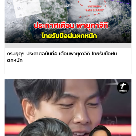
กรมอุตุฯ ประกาศฉบับที่4 เตือนพายุคาจิกิ ไทยรับมือฝน
ตกหนัก