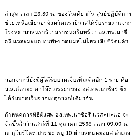
ล่าสุด เวลา 23.30 น. ของวันเดียวกัน ศูนย์ปฏิบัติการ
ช่วยเหลือเยียวยาจังหวัดนราธิวาสได้รับรายงานจาก
โรงพยาบาลนราธิวาสราชนครินทร์ว่า อส.ทพ.นาซื
อรี แวสะมะแอ ทนพิษบาดแผลไม่ไหว เสียชีวิตแล้ว
นอกจากนี้ยังมีผู้ได้รับบาดเจ็บเพิ่มเติมอีก 1 ราย คือ
น.ส.ตีดายะ ดาโอ๊ะ ภรรยาของ อส.ทพ.นาซือรี ซึ่ง
ได้รับบาดเจ็บจากเหตุการณ์เดียวกัน
กำหนดการพิธีฝังศพ อส.ทพ.นาซือรี แวสะมะแอ จะ
จัดขึ้นในวันเสาร์ที่ 11 ตุลาคม 2568 เวลา 09.00 น.
ณ กุโบร์โตะเปาะฆะ หมู่ 10 ตำบลตันหยงมัส อำเภอ