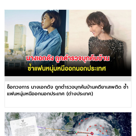
ช็อกวงการ นางเอกดัง ถูกตำรวจบุกค้นบ้านคดียาเสพติด ซ้ำ
แฟนหนุ่มหนีออกนอกประเทศ (ต่างประเทศ)