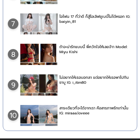
ไอโฟน 17 ที่ว่าดี ก็สู้ไอเลิฟยูเบบี๋ไม่ได้หรอก IG:
baiyin_81
7
ถ้าจะน่ารักแบบนี้ พี่ควักใจให้เลยจ้าา Model:
Miyu Kishi
8
ไม่อยากให้เธอบอกลา แต่อยากให้เธอพาไปกิน
ชาบู IG: i_itim80
9
สาระเดียวที่จะได้จากเรา คือสารภาพรักเท่านั้น
IG: miraaa.loveee
10