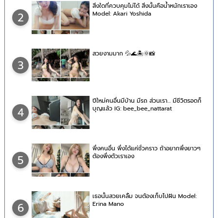
สิ่งใดที่ควบคุมไม่ได้ สิ่งนั้นคือน้ำหนักเราเอง
Model: Akari Yoshida
2
สวยงามมาก 💦🌊🏝🌞📸
3
ปีใหม่คนอื่นมีบ้าน มีรถ ส่วนเรา… มีชีวิตรอดก็
บุญแล้ว IG: bee_bee_nattarat
4
พึ่งคนอื่น พึ่งได้แค่ชั่วคราว ถ้าอยากพึ่งยาวๆ
ต้องพึ่งตัวเราเอง
5
เธอนั้นสวยเคลิ้ม จนต้องเก็บไปฝัน Model:
Erina Mano
6