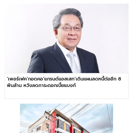
‘เพอร์เฟค’กอดคอ‘แกรนด์แอสเสท’เดินแผนลดหนี้ต่ออีก 8
พันล้าน หวังลดภาระดอกเบี้ยแบงก์